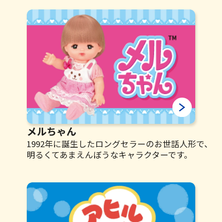
キャラクター使用の流れ
総合TOP
メールのお問い合わせは
こちらから
メルちゃん
shohinka@yomiko.co.jp
〈E-mailソフトが起動します〉
1992年に誕生したロングセラーのお世話人形で、
明るくてあまえんぼうなキャラクターです。