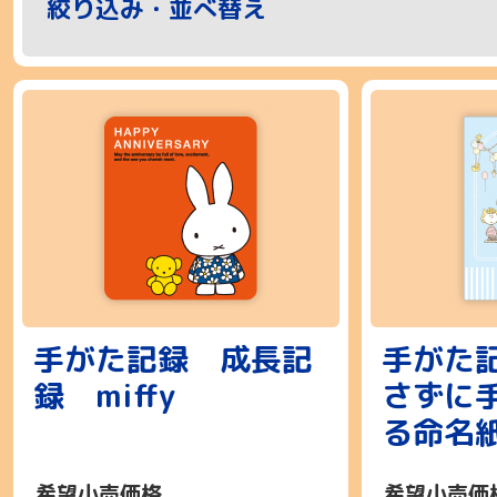
絞り込み・並べ替え
手がた記録 成長記
手がた
録 miffy
さずに
る命名
ヌーピ
希望小売価格
希望小売価