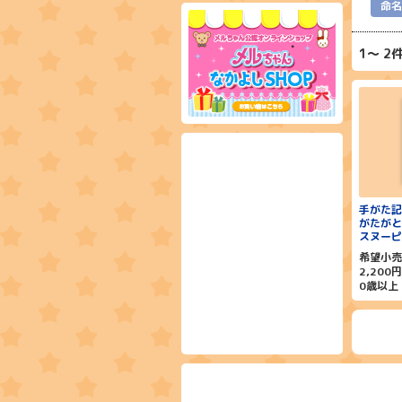
命名
1
2
手がた記
がたが
スヌーピ
希望小売
2,200
0歳以上